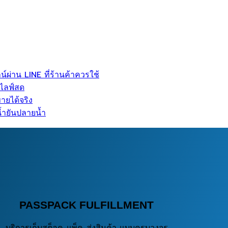
ผ่าน LINE ที่ร้านค้าควรใช้
นไลฟ์สด
ายได้จริง
น้ำยันปลายน้ำ
PASSPACK FULFILLMENT
บริการเก็บสต็อค-แพ็ค-ส่งสินค้า แบบครบวงจร