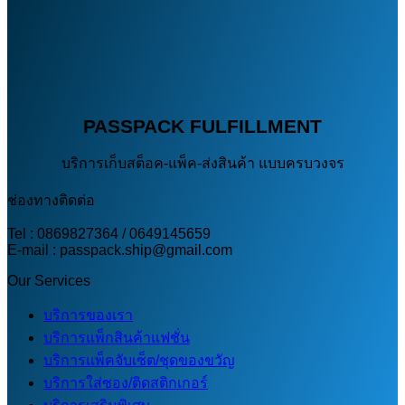
PASSPACK FULFILLMENT
บริการเก็บสต็อค-แพ็ค-ส่งสินค้า แบบครบวงจร
ช่องทางติดต่อ
Tel : 0869827364 / 0649145659
E-mail : passpack.ship@gmail.com
Our Services
บริการของเรา
บริการแพ็กสินค้าแฟชั่น
บริการแพ็คจับเซ็ต/ชุดของขวัญ
บริการใส่ซอง/ติดสติกเกอร์