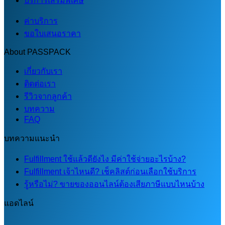
บริการเสริมพิเศษ
ค่าบริการ
ขอใบเสนอราคา
About PASSPACK
เกี่ยวกับเรา
ติดต่อเรา
รีวิวจากลูกค้า
บทความ
FAQ
บทความแนะนำ
Fulfillment ใช้แล้วดียังไง มีค่าใช้จ่ายอะไรบ้าง?
Fulfillment เจ้าไหนดี? เช็คลิสต์ก่อนเลือกใช้บริการ
รู้หรือไม่? ขายของออนไลน์ต้องเสียภาษีแบบไหนบ้าง
แอดไลน์